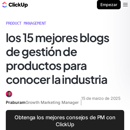
ClickUp Blog
Empezar
Ope
PRODUCT MANAGEMENT
los 15 mejores blogs
de gestión de
productos para
conocer la industria
15 de marzo de 2025
Praburam
Growth Marketing Manager
Obtenga los mejores consejos de PM con
ClickUp