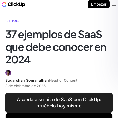
ClickUp Blog
Empezar
Ope
SOFTWARE
37 ejemplos de SaaS
que debe conocer en
2024
Sudarshan Somanathan
Head of Content
3 de diciembre de 2025
Acceda a su pila de SaaS con ClickUp:
pruébelo hoy mismo