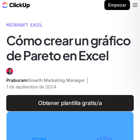
ClickUp Blog
Empezar
Ope
MICROSOFT EXCEL
Cómo crear un gráfico
de Pareto en Excel
Praburam
Growth Marketing Manager
1 de septiembre de 2024
Obtener plantilla gratis/a