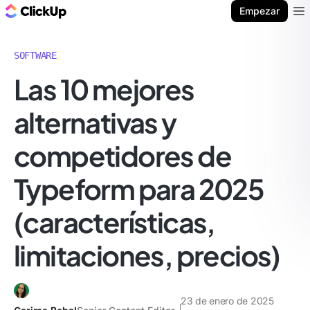
ClickUp Blog
Empezar
Ope
SOFTWARE
Las 10 mejores
alternativas y
competidores de
Typeform para 2025
(características,
limitaciones, precios)
23 de enero de 2025