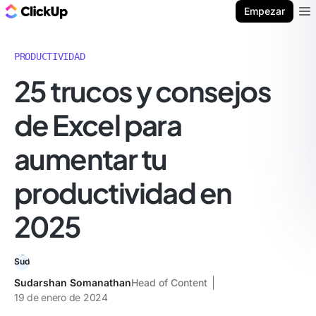
ClickUp Blog
Empezar
Ope
PRODUCTIVIDAD
25 trucos y consejos
de Excel para
aumentar tu
productividad en
2025
Sudarshan Somanathan
Head of Content
19 de enero de 2024