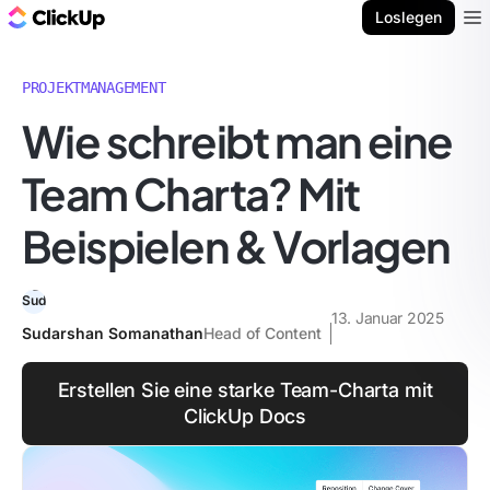
ClickUp Blog
Loslegen
Ope
PROJEKTMANAGEMENT
Wie schreibt man eine
Team Charta? Mit
Beispielen & Vorlagen
13. Januar 2025
Sudarshan Somanathan
Head of Content
Erstellen Sie eine starke Team-Charta mit
ClickUp Docs