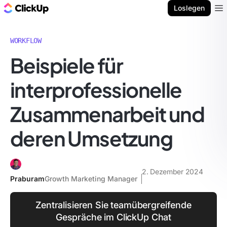
ClickUp Blog
Loslegen
Ope
WORKFLOW
Beispiele für
interprofessionelle
Zusammenarbeit und
deren Umsetzung
2. Dezember 2024
Praburam
Growth Marketing Manager
Zentralisieren Sie teamübergreifende
Gespräche im ClickUp Chat