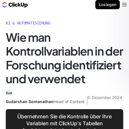
ClickUp Blog
Loslegen
Ope
KI & AUTOMATISIERUNG
Wie man
Kontrollvariablen in der
Forschung identifiziert
und verwendet
6. Dezember 2024
Sudarshan Somanathan
Head of Content
Übernehmen Sie die Kontrolle über Ihre
Variablen mit ClickUp's Tabellen