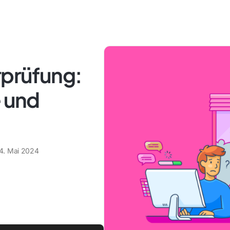
rprüfung:
e und
4. Mai 2024