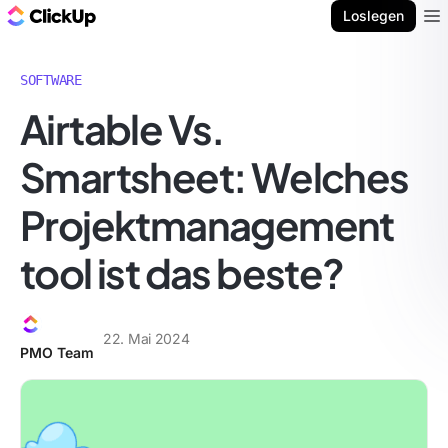
ClickUp Blog
Loslegen
Ope
SOFTWARE
Airtable Vs.
Smartsheet: Welches
Projektmanagement
tool ist das beste?
22. Mai 2024
PMO Team