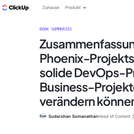
ClickUp Blog
Zuhause
Produkt
BOOK SUMMARIES
Zusammenfassun
Phoenix-Projekts
solide DevOps-Pr
Business-Projek
verändern könne
Sudarshan Somanathan
Head of Content