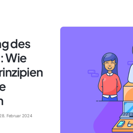
g des
: Wie
inzipien
te
n
28. Februar 2024