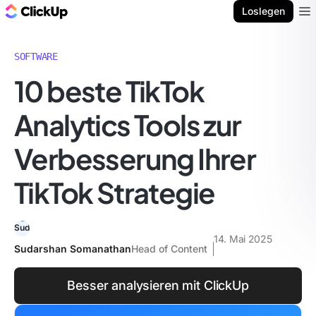
ClickUp Blog
Loslegen
Ope
SOFTWARE
10 beste TikTok
Analytics Tools zur
Verbesserung Ihrer
TikTok Strategie
14. Mai 2025
Sudarshan Somanathan
Head of Content
Besser analysieren mit ClickUp