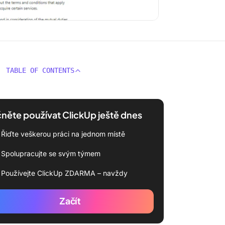
TABLE OF CONTENTS
něte používat ClickUp ještě dnes
Řiďte veškerou práci na jednom místě
Spolupracujte se svým týmem
Používejte ClickUp ZDARMA – navždy
Začít