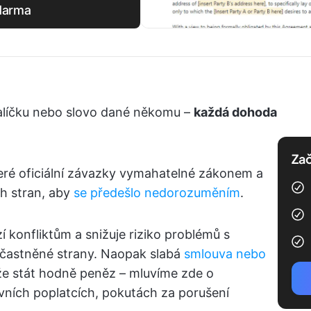
zdarma
alíčku nebo slovo dané někomu –
každá dohoda
Zač
ré oficiální závazky vymahatelné zákonem a
h stran, aby
se předešlo nedorozuměním
.
konfliktům a snižuje riziko problémů s
častněné strany. Naopak slabá
smlouva nebo
e stát hodně peněz – mluvíme zde o
ávních poplatcích, pokutách za porušení