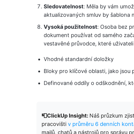
Sledovatelnost
: Měla by vám umož
aktualizovaných smluv by šablona mě
Vysoká použitelnost
: Osoba bez p
dokument používat od samého začát
vestavěné průvodce, které uživateli
Vhodné standardní doložky
Bloky pro klíčové oblasti, jako jsou 
Definované oddíly o odškodnění, kte
📮ClickUp Insight:
Náš průzkum zjist
pracovišti
v průměru 6 denních kont
mailů, chatů a nástrojů pro správu 