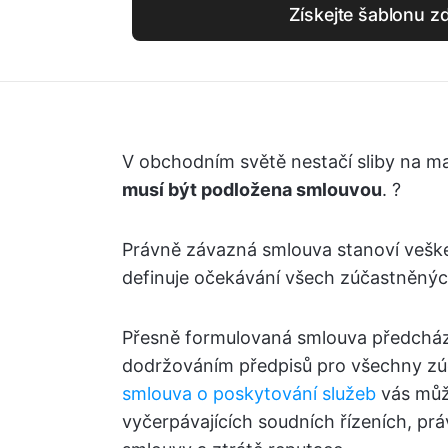
Získejte šablonu 
V obchodním světě nestačí sliby na m
musí být podložena smlouvou
. ?
Právně závazná smlouva stanoví veške
definuje očekávání všech zúčastněnýc
Přesně formulovaná smlouva předchází 
dodržováním předpisů pro všechny zú
smlouva o poskytování služeb
vás můž
vyčerpávajících soudních řízeních, pr