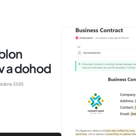
blon
v a dohod
 dubna 2025