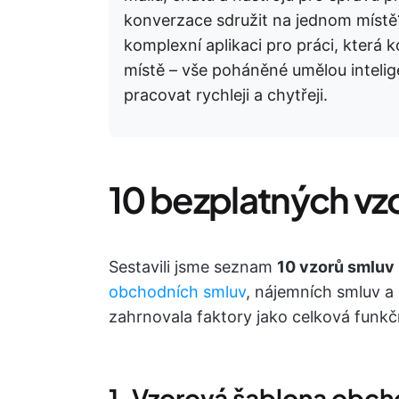
konverzace sdružit na jednom míst
komplexní aplikaci pro práci, která 
místě – vše poháněné umělou inteli
pracovat rychleji a chytřeji.
10 bezplatných vzo
Sestavili jsme seznam
10 vzorů smluv 
obchodních smluv
, nájemních smluv a
zahrnovala faktory jako celková funkč
1. Vzorová šablona obc