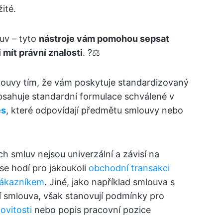
ité.
uv – tyto
nástroje vám pomohou sepsat
mít právní znalosti
. ?‍⚖️
ouvy tím, že vám poskytuje standardizovaný
sahuje standardní formulace schválené v
es
, které odpovídají předmětu smlouvy nebo
h smluv nejsou univerzální a závisí na
se hodí pro jakoukoli
obchodní transakci
zákazníkem
. Jiné, jako například smlouva s
 smlouva, však stanovují podmínky pro
vitosti
nebo popis pracovní pozice