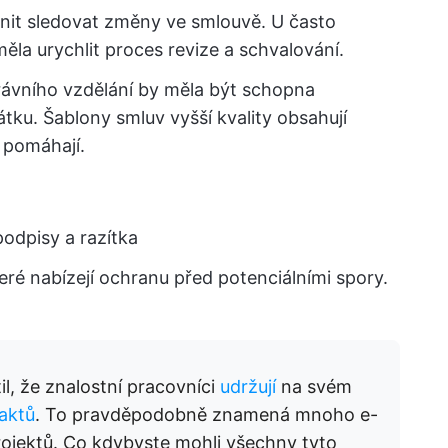
nit sledovat změny ve smlouvě. U často
la urychlit proces revize a schvalování.
rávního vzdělání by měla být schopna
ku. Šablony smluv vyšší kvality obsahují
 pomáhají.
podpisy a razítka
ré nabízejí ochranu před potenciálními spory.
il, že znalostní pracovníci
udržují
na svém
aktů
. To pravděpodobně znamená mnoho e-
projektů. Co kdybyste mohli všechny tyto