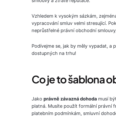
smlouvy a ztrátě reputace.
Vzhledem k vysokým sázkám, zejména
vypracování smluv velmi stresující. P
neprůstřelné právní obchodní smlouvy
Podívejme se, jak by měly vypadat, a
dostupných na trhu!
Co je to šablona 
Jako
právně závazná dohoda
musí být
platná. Musíte použít formální právní f
platebním podmínkám, smluvní dohodě