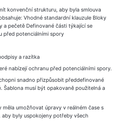
mít konvenční strukturu, aby byla smlouva
 obsahuje: Vhodné standardní klauzule Bloky
sy a pečetě Definované části týkající se
u před potenciálními spory
podpisy a razítka
ré nabízejí ochranu před potenciálními spory.
 schopni snadno přizpůsobit předdefinované
ě. Šablona musí být opakovaně použitelná a
y měla umožňovat úpravy v reálném čase s
, aby byly uspokojeny potřeby všech