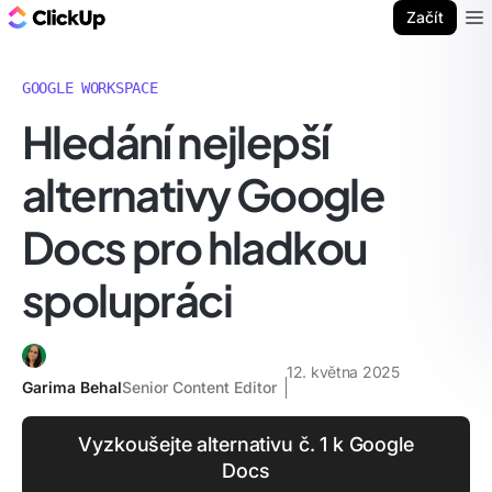
ClickUp blog
Začít
Ope
GOOGLE WORKSPACE
Hledání nejlepší
alternativy Google
Docs pro hladkou
spolupráci
12. května 2025
Garima Behal
Senior Content Editor
Vyzkoušejte alternativu č. 1 k Google
Docs