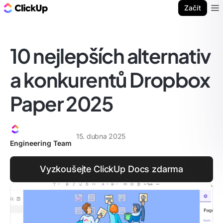
ClickUp blog
Začít
Ope
10 nejlepších alternativ
a konkurentů Dropbox
Paper 2025
15. dubna 2025
Engineering Team
Vyzkoušejte ClickUp Docs zdarma