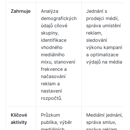
Zahrnuje
Analýza
Jednání s
demografických
prodejci médií,
údajů cílové
správa umístění
skupiny,
reklam,
identifikace
sledování
vhodného
výkonu kampaní
mediálního
a optimalizace
mixu, stanovení
výdajů na média
frekvence a
načasování
reklam a
nastavení
rozpočtů.
Klíčové
Průzkum
Mediální jednání,
aktivity
publika, výběr
správa smluv,
mediálních
správa reklam,