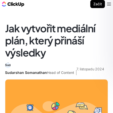
ClickUp blog
Začít
Ope
Jak vytvořit mediální
plán, který přináší
výsledky
7. listopadu 2024
Sudarshan Somanathan
Head of Content