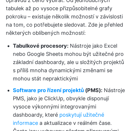
opravdu z čeho vybírat. Od jednoduchých
tabulek až po vysoce přizpůsobitelné grafy
pokroku – existuje několik možností v závislosti
na tom, co potřebujete sledovat. Zde je přehled
některých oblíbených možností:
Tabulkové procesory:
Nástroje jako Excel
nebo Google Sheets mohou být užitečné pro
základní dashboardy, ale u složitých projektů
s příliš mnoha dynamickými změnami se
mohou stát nepraktickými
Software pro řízení projektů
(PMS):
Nástroje
PMS, jako je ClickUp, obvykle disponují
vysoce výkonnými integrovanými
dashboardy, které
poskytují užitečné
informace
a aktualizace v reálném čase.