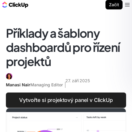
ClickUp blog
Začít
Ope
Příklady a šablony
dashboardů pro řízení
projektů
27. září 2025
Manasi Nair
Managing Editor
Vytvořte si projektový panel v ClickUp