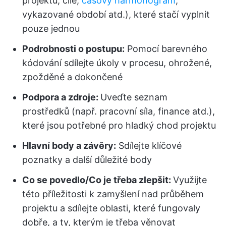
projektu, cíle,
časový harmonogram
,
vykazované období atd.), které stačí vyplnit
pouze jednou
Podrobnosti o postupu:
Pomocí barevného
kódování sdílejte úkoly v procesu, ohrožené,
zpožděné a dokončené
Podpora a zdroje:
Uveďte seznam
prostředků (např. pracovní síla, finance atd.),
které jsou potřebné pro hladký chod projektu
Hlavní body a závěry:
Sdílejte klíčové
poznatky a další důležité body
Co se povedlo/Co je třeba zlepšit:
Využijte
této příležitosti k zamyšlení nad průběhem
projektu a sdílejte oblasti, které fungovaly
dobře, a ty, kterým je třeba věnovat