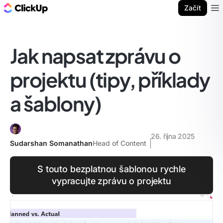
ClickUp blog
Začít
Ope
Jak napsat zprávu o
projektu (tipy, příklady
a šablony)
26. října 2025
Sudarshan Somanathan
Head of Content
S touto bezplatnou šablonou rychle
vypracujte zprávu o projektu