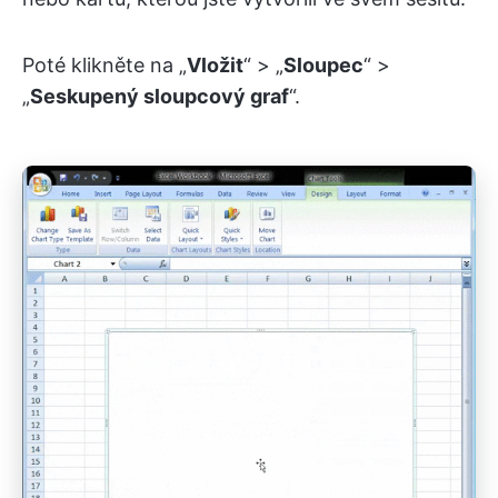
Poté klikněte na „
Vložit
“ > „
Sloupec
“ >
„
Seskupený
sloupcový graf
“.