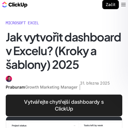
ClickUp blog
Začít
Ope
MICROSOFT EXCEL
Jak vytvořit dashboard
v Excelu? (Kroky a
šablony) 2025
31. března 2025
Praburam
Growth Marketing Manager
Vytvářejte chytřejší dashboardy s
ClickUp