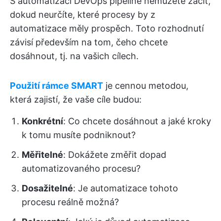
S automatizací DevOps pipeline nemůžete začít,
dokud neurčíte, které procesy by z
automatizace měly prospěch. Toto rozhodnutí
závisí především na tom, čeho chcete
dosáhnout, tj. na vašich cílech.
Použití rámce SMART
je cennou metodou,
která zajistí, že vaše cíle budou:
Konkrétní
: Co chcete dosáhnout a jaké kroky
k tomu musíte podniknout?
Měřitelné
: Dokážete změřit dopad
automatizovaného procesu?
Dosažitelné
: Je automatizace tohoto
procesu reálně možná?