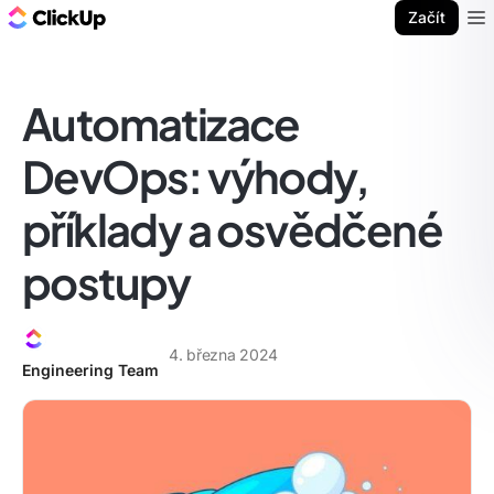
ClickUp blog
Začít
Ope
Automatizace
DevOps: výhody,
příklady a osvědčené
postupy
4. března 2024
Engineering Team