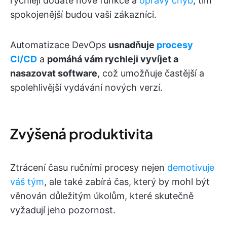
rychleji dodáte nové funkce a
opravy chyb
, tím
spokojenější budou vaši zákazníci.
Automatizace DevOps
usnadňuje
procesy
CI/CD
a
pomáhá vám rychleji vyvíjet a
nasazovat software
, což umožňuje častější a
spolehlivější vydávání nových verzí.
Zvýšená produktivita
Ztrácení času ručními procesy nejen
demotivuje
váš tým
, ale také zabírá čas, který by mohl být
věnován důležitým úkolům, které skutečně
vyžadují jeho pozornost.