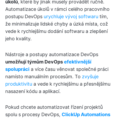
úkolů
, které by jinak musely provádět ručně.
Automatizace úkolů v rámci celého pracovního
postupu DevOps
urychluje vývoj softwaru
tím,
že minimalizuje lidské chyby a úzká místa, což
vede k rychlejšímu dodání softwaru a zlepšení
jeho kvality.
Nástroje a postupy automatizace DevOps
umožňují týmům DevOps
efektivnější
spolupráci
a více času věnovat společné práci
namísto manuálním procesům. To
zvyšuje
produktivitu
a vede k rychlejšímu a přesnějšímu
nasazení kódu a aplikací.
Pokud chcete automatizovat řízení projektů
spolu s procesy DevOps,
ClickUp Automations