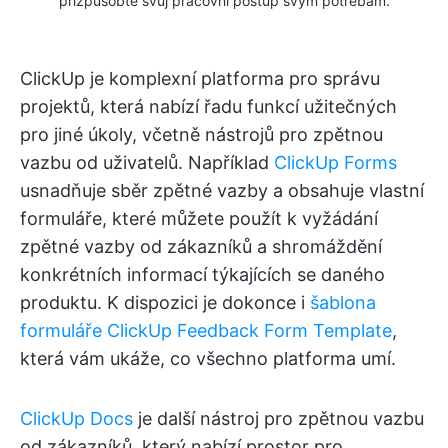
přizpůsobte svůj pracovní postup svým potřebám.
ClickUp je komplexní platforma pro správu
projektů, která nabízí řadu funkcí užitečných
pro jiné úkoly, včetně nástrojů pro zpětnou
vazbu od uživatelů. Například
ClickUp Forms
usnadňuje sběr zpětné vazby a obsahuje vlastní
formuláře, které můžete použít k vyžádání
zpětné vazby od zákazníků a shromáždění
konkrétních informací týkajících se daného
produktu. K dispozici je dokonce i
šablona
formuláře ClickUp Feedback Form Template
,
která vám ukáže, co všechno platforma umí.
ClickUp Docs
je další nástroj pro zpětnou vazbu
od zákazníků, který nabízí prostor pro