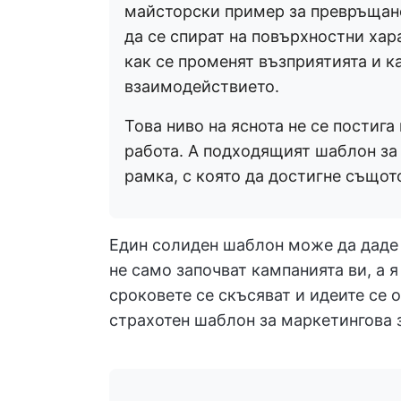
майсторски пример за превръщане
да се спират на повърхностни хар
как се променят възприятията и к
взаимодействието.
Това ниво на яснота не се постига
работа. А подходящият шаблон за 
рамка, с която да достигне същот
Един солиден шаблон може да даде 
не само започват кампанията ви, а я
сроковете се скъсяват и идеите се о
страхотен шаблон за маркетингова з