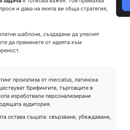
а задача
е толкова важен. Той премахва
проси и дава на екипа ви обща стратегия,
платни шаблони, създадени да улеснят
ете да преминете от идеята към
ереност.
тинг
произлиза от
mercatus
, латинска
ществуват брифингите, търговците в
ропа изработвали персонализирани
ходящата аудитория.
лта остава същата: свързване, убеждаване,