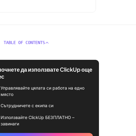
TABLE OF CONTENTS
почнете да използвате ClickUp още
ес
Управлявайте цялата си работа на едно
място
Сътрудничете с екипа си
Използвайте ClickUp БЕЗПЛАТНО –
завинаги