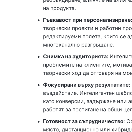
на продукта.
Гъвкавост при персонализиране
творчески проекти и работни пр
редактируеми полета, които се а
многоканално разгръщане.
Снимка на аудиторията:
Интелиге
проблемите на клиентите, мотивац
творчески ход да отговаря на мо
Фокусирани върху резултатите:
въздействие. Интелигентен шабло
като конверсии, задържане или а
работят за постигане на общи це
Готовност за сътрудничество
: О
място, дистанционно или хибридн