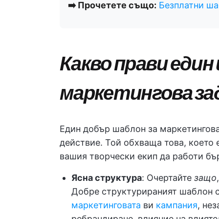
➡️ Прочетете също:
Безплатни ша
Какво прави един
маркетингова за
Един добър шаблон за маркетингова 
действие. Той обхваща това, което 
вашия творчески екип да работи бър
Ясна структура
: Очертайте
защо
Добре структурираният шаблон 
маркетинговата
ви
кампания
, не
ребрандиране, влияние на влияте