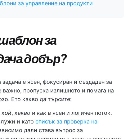
блони за управление на продукти
 шаблон за
дача добър?
задача е ясен, фокусиран и създаден за
е важно, пропуска излишното и помага на
зо. Ето какво да търсите:
,
кой
,
какво
и
как
в ясен и логичен поток.
служи и като
списък за проверка на
зависимо дали става въпрос за
лни лица или промоция в деня на пускането