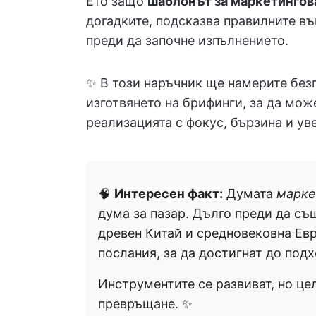
Ето защо
шаблонът за маркетингов
догадките, подсказва правилните въ
преди да започне изпълнението.
✨ В този наръчник ще намерите без
изготвянето на брифинги, за да мож
реализацията с фокус, бързина и ув
🧠
Интересен факт:
Думата
марке
дума за пазар. Дълго преди да съ
древен Китай и средновековна Ев
послания, за да достигнат до под
Инструментите се развиват, но це
превръщане. ✨