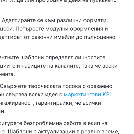
:
Адаптирайте се към различни формати,
оцеси. Потърсете модулни оформления и
даптират от сезонни имейли до пълноценно
нтните шаблони определят личностите,
иите и навиците на каналите, така че всеки
мента.
Свържете творческата посока с осезаемо
н свързва всяка идея с
маркетингови KPI
нгажираност, гарантирайки, че всички
ли.
сигурете безпроблемна работа в екип на
о. Шаблони с актуализации в реално време,