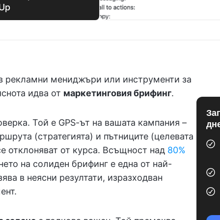
kUp
 в рекламни мениджъри или инструменти за
 яснота идва от
маркетинговия брифинг
.
За
оверка. Той е GPS-ът на вашата кампания –
дн
ршрута (стратегията) и пътниците (целевата
 се отклоняват от курса. Всъщност над
80%
нето на солиден брифинг е една от най-
зява в неясни резултати, изразходван
ент.