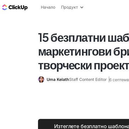
ClickUp блог
Начало
Продукт
15 безплатни шаб
маркетингови бр
творчески проек
Uma Kelath
Staff Content Editor
6 септемв
Изтеглете безплатно шаблон