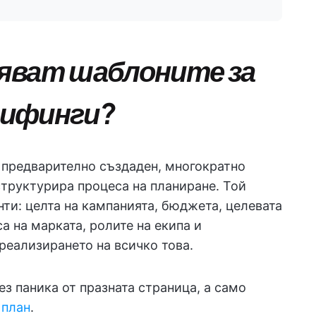
яват шаблоните за
рифинги?
 предварително създаден, многократно
структурира процеса на планиране. Той
и: целта на кампанията, бюджета, целевата
а на марката, ролите на екипа и
реализирането на всичко това.
ез паника от празната страница, а само
 план
.