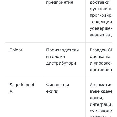
предприятия
доставки, AI
функции кат
прогнозиран
тенденции и
усъвършенс
анализ на да
Epicor
Производители
Вграден CRM
и големи
оценка на ц
дистрибутори
и управление
доставчицит
Sage Intacct
Финансови
Автоматизи
AI
екипи
въвеждане н
данни,
интеграция 
счетоводен