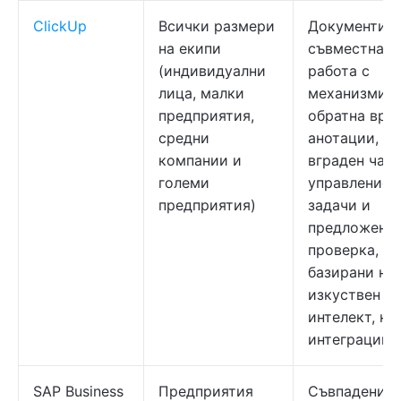
ClickUp
Всички размери
Документи з
на екипи
съвместна
(индивидуални
работа с
лица, малки
механизми з
предприятия,
обратна връз
средни
анотации,
компании и
вграден чат,
големи
управление 
предприятия)
задачи и
предложения
проверка,
базирани на
изкуствен
интелект, на
интеграции
SAP Business
Предприятия
Съвпадение 