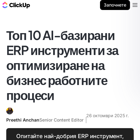
ClickUp блог
Започнете
Ope
Топ 10 AI-базирани
ERP инструменти за
оптимизиране на
бизнес работните
процеси
26 октомври 2025 г.
Preethi Anchan
Senior Content Editor
Опитайте най-добрия ERP инструмент,