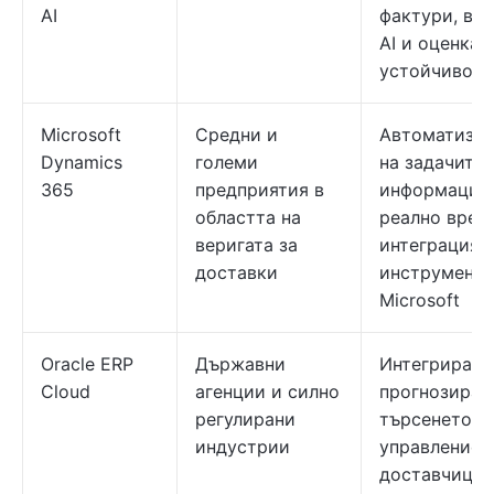
AI
фактури, вг
AI и оценка 
устойчивост
Microsoft
Средни и
Автоматиза
Dynamics
големи
на задачите,
365
предприятия в
информация
областта на
реално врем
веригата за
интеграция 
доставки
инструменти
Microsoft
Oracle ERP
Държавни
Интегрирано
Cloud
агенции и силно
прогнозиран
регулирани
търсенето,
индустрии
управление 
доставчицит