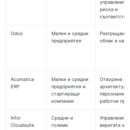
управление 
риска и
съответстви
Odoo
Малки и средни
Разгръщане 
предприятия
облак и на м
Acumatica
Малки и средни
Отворена
ERP
предприятия и
архитектура
стартиращи
персонализи
компании
работни про
Infor
Средни и
Управление 
Cloudsuite
големи
веригата на