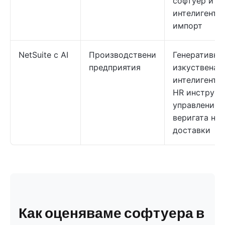
софтуер и
интелигенте
импорт
NetSuite с AI
Производствени
Генеративна
предприятия
изкуствена
интелигентно
HR инструме
управление 
веригата на
доставки
Как оценяваме софтуера в