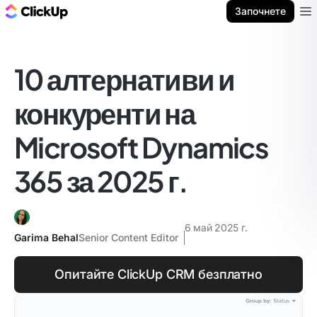
ClickUp блог
Започнете
Ope
10 алтернативи и
конкуренти на
Microsoft Dynamics
365 за 2025 г.
6 май 2025 г.
Garima Behal
Senior Content Editor
Опитайте ClickUp CRM безплатно