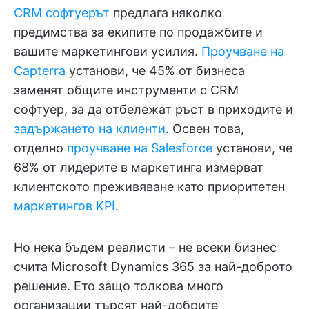
CRM софтуерът
предлага няколко
предимства за екипите по продажбите и
вашите маркетингови усилия.
Проучване на
Capterra
установи, че 45% от бизнеса
заменят общите инструменти с CRM
софтуер, за да отбележат ръст в приходите и
задържането на клиенти
. Освен това,
отделно
проучване на Salesforce
установи, че
68% от лидерите в маркетинга измерват
клиентското преживяване като приоритетен
маркетингов KPI
.
Но нека бъдем реалисти – не всеки бизнес
счита Microsoft Dynamics 365 за най-доброто
решение. Ето защо толкова много
организации търсят най-добрите