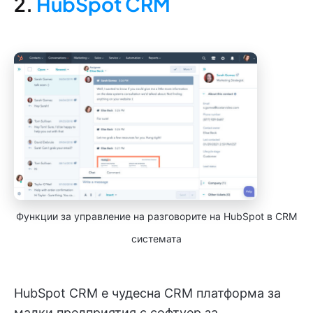
2.
HubSpot CRM
Функции за управление на разговорите на HubSpot в CRM
системата
HubSpot CRM е чудесна CRM платформа за
малки предприятия с софтуер за