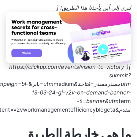
لنرى إلى أين يأخذنا هذا الطريق! [
https://clickup.com/events/vision-to-victory-
](
summit?
utm
مصدر
مصدر=مُتاحة&utm
medium=بانر&utm
mpaign=bl-
13-03-24-gl-v2v-on-demand-banner-
banner&utm
term=لا-
مقدم&utmcontent=v2vworkmanagementefficiencyblogcta)
ما هي خارطة الطريق