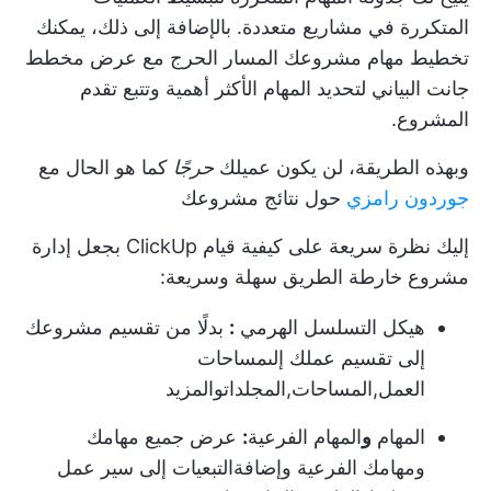
المتكررة في مشاريع متعددة. بالإضافة إلى ذلك، يمكنك
تخطيط مهام مشروعك
المسار الحرج
مع
عرض مخطط
جانت البياني
لتحديد المهام الأكثر أهمية وتتبع تقدم
المشروع.
وبهذه الطريقة، لن يكون عميلك
حرجًا
كما هو الحال مع
جوردون رامزي
حول نتائج مشروعك
إليك نظرة سريعة على كيفية قيام ClickUp بجعل إدارة
مشروع خارطة الطريق سهلة وسريعة:
هيكل التسلسل الهرمي
:
بدلًا من تقسيم مشروعك
إلى تقسيم عملك إلى
مساحات
العمل
,
المساحات
,
المجلدات
والمزيد
المهام
و
المهام الفرعية
:
عرض جميع مهامك
ومهامك الفرعية وإضافة
التبعيات
إلى سير عمل