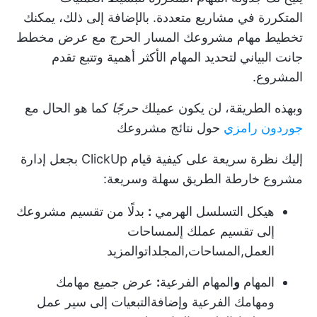
المتكررة في مشاريع متعددة. بالإضافة إلى ذلك، يمكنك
تخطيط مهام مشروعك
المسار الحرج
مع
عرض مخطط
جانت البياني
لتحديد المهام الأكثر أهمية وتتبع تقدم
المشروع.
وبهذه الطريقة، لن يكون عميلك
حرجًا
كما هو الحال مع
جوردون رامزي
حول نتائج مشروعك
إليك نظرة سريعة على كيفية قيام ClickUp بجعل إدارة
مشروع خارطة الطريق سهلة وسريعة:
هيكل التسلسل الهرمي
:
بدلًا من تقسيم مشروعك
إلى تقسيم عملك إلى
مساحات
العمل
,
المساحات
,
المجلدات
والمزيد
المهام
و
المهام الفرعية
:
عرض جميع مهامك
ومهامك الفرعية وإضافة
التبعيات
إلى سير عمل