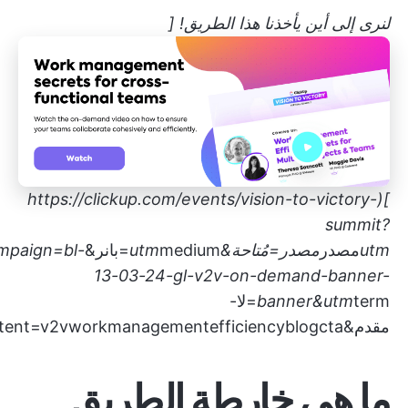
لنرى إلى أين يأخذنا هذا الطريق! [
https://clickup.com/events/vision-to-victory-
](
summit?
utm
مصدر
مصدر=مُتاحة&utm
medium=بانر&utm
mpaign=bl-
13-03-24-gl-v2v-on-demand-banner-
banner&utm
term=لا-
مقدم&utmcontent=v2vworkmanagementefficiencyblogcta)
ما هي خارطة الطريق