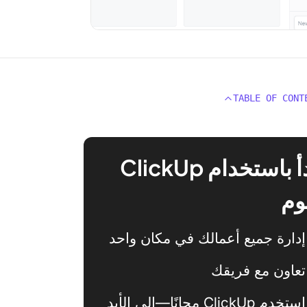
TABLE OF CONT
ابدأ باستخدام ClickUp
وم
إدارة جميع أعمالك في مكان واحد
تعاون مع فريقك
استخدم ClickUp مجانًا—إلى الأبد