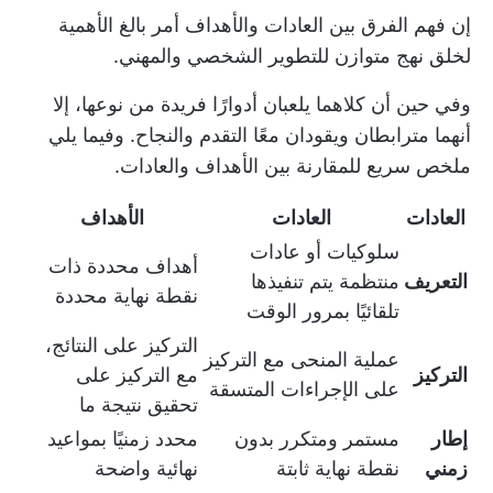
إن فهم الفرق بين العادات والأهداف أمر بالغ الأهمية
لخلق نهج متوازن للتطوير الشخصي والمهني.
وفي حين أن كلاهما يلعبان أدوارًا فريدة من نوعها، إلا
أنهما مترابطان ويقودان معًا التقدم والنجاح. وفيما يلي
ملخص سريع للمقارنة بين الأهداف والعادات.
العادات
العادات
الأهداف
سلوكيات أو عادات
أهداف محددة ذات
التعريف
منتظمة يتم تنفيذها
نقطة نهاية محددة
تلقائيًا بمرور الوقت
التركيز على النتائج،
عملية المنحى مع التركيز
التركيز
مع التركيز على
على الإجراءات المتسقة
تحقيق نتيجة ما
إطار
مستمر ومتكرر بدون
محدد زمنيًا بمواعيد
زمني
نقطة نهاية ثابتة
نهائية واضحة