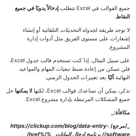
جميع القوالب في Excel تتطلب
إدخالاً يدويًا في جميع
النقاط
.
لا توجد طريقة لجدولة
التحديثات
التلقائية أو إنشاء
إشعارات على مستوى الفريق مثل أدوات إدارة
المشروع.
على سبيل المثال، إذا كنت تستخدم قالب جدول Excel،
فلن تتمكن من إعادة ضبط تبعيات المهام والمواعيد
النهائية
آليًا
بعد تغييرات الجدول الزمني.
تذكر، يمكن أن تساعدك قوالب Excel، لكنها
لا يمكنها
حل
جميع المشكلات المرتبطة بإدارة مشروع Excel.
مكافأة:_
_/مرجع/
https://clickup.com/blog/data-entry-
software//
برنامج إدخال البيانات
_
%/%href/