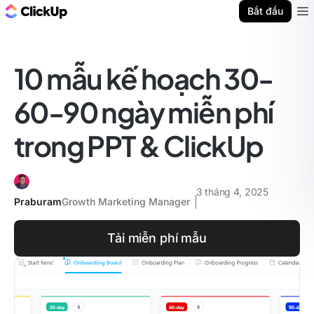
ClickUp Blog
Bắt đầu
Ope
10 mẫu kế hoạch 30-
60-90 ngày miễn phí
trong PPT & ClickUp
3 tháng 4, 2025
Praburam
Growth Marketing Manager
Tải miễn phí mẫu