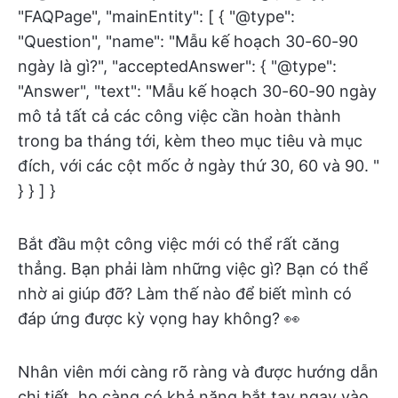
"FAQPage", "mainEntity": [ { "@type":
"Question", "name": "Mẫu kế hoạch 30-60-90
ngày là gì?", "acceptedAnswer": { "@type":
"Answer", "text": "Mẫu kế hoạch 30-60-90 ngày
mô tả tất cả các công việc cần hoàn thành
trong ba tháng tới, kèm theo mục tiêu và mục
đích, với các cột mốc ở ngày thứ 30, 60 và 90. "
} } ] }
Bắt đầu một công việc mới có thể rất căng
thẳng. Bạn phải làm những việc gì? Bạn có thể
nhờ ai giúp đỡ? Làm thế nào để biết mình có
đáp ứng được kỳ vọng hay không? 👀
Nhân viên mới càng rõ ràng và được hướng dẫn
chi tiết, họ càng có khả năng bắt tay ngay vào