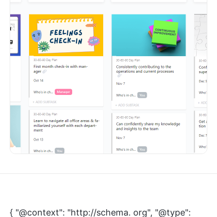
{ "@context": "http://schema. org", "@type":