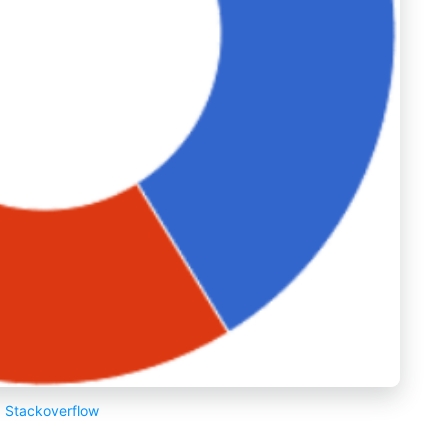
a
Stackoverflow