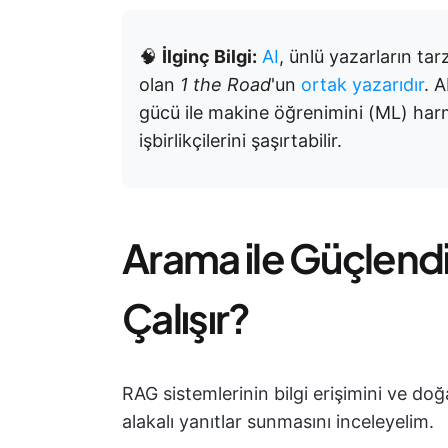
🧠
İlginç Bilgi:
AI
, ünlü yazarların tar
olan
1 the Road
'un
ortak yazarıdır
. A
gücü ile makine öğrenimini (ML) har
işbirlikçilerini şaşırtabilir.
Arama ile Güçlendi
Çalışır?
RAG sistemlerinin bilgi erişimini ve doğ
alakalı yanıtlar sunmasını inceleyelim.