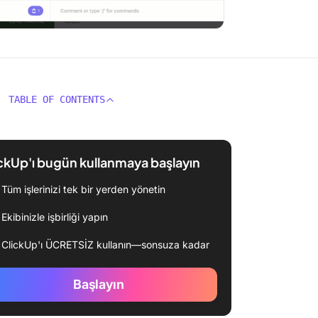
TABLE OF CONTENTS
ckUp'ı bugün kullanmaya başlayın
Tüm işlerinizi tek bir yerden yönetin
Ekibinizle işbirliği yapın
ClickUp'ı ÜCRETSİZ kullanın—sonsuza kadar
Başlayın