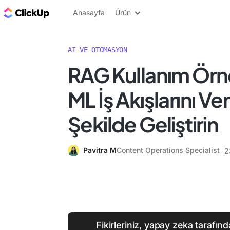
ClickUp Blog
Anasayfa
Ürün
AI VE OTOMASYON
RAG Kullanım Örne
ML İş Akışlarını Ver
Şekilde Geliştirin
Pavitra M
Content Operations Specialist
2
Fikirleriniz, yapay zeka tarafın