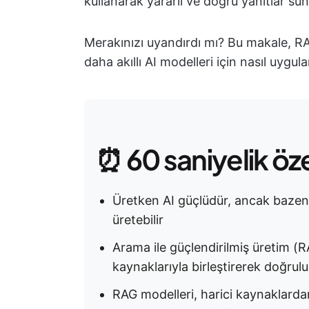
kullanarak yararlı ve doğru yanıtlar sun
Merakınızı uyandırdı mı? Bu makale, RA
daha akıllı AI modelleri için nasıl uygul
⏰ 60 saniyelik öz
Üretken AI güçlüdür, ancak bazen ö
üretebilir
Arama ile güçlendirilmiş üretim (RA
kaynaklarıyla birleştirerek doğrulu
RAG modelleri, harici kaynaklardan il