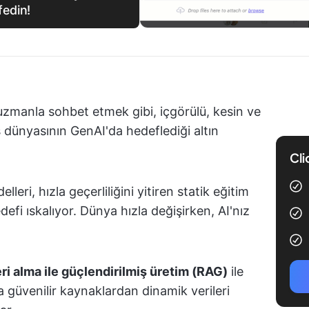
fedin!
r uzmanla sohbet etmek gibi, içgörülü, kesin ve
ş dünyasının GenAI'da hedeflediği altın
Cli
eri, hızla geçerliliğini yitiren statik eğitim
edefi ıskalıyor. Dünya hızla değişirken, AI'nız
ri alma ile güçlendirilmiş üretim (RAG)
ile
a güvenilir kaynaklardan dinamik verileri