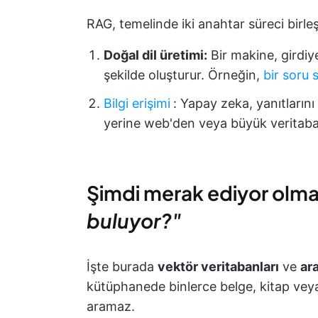
RAG, temelinde iki anahtar süreci birleşt
Doğal dil üretimi:
Bir makine, girdiy
şekilde oluşturur. Örneğin,
bir soru
Bilgi erişimi
:
Yapay zeka, yanıtlarını
yerine web'den veya büyük veritabanl
Şimdi merak ediyor olmal
buluyor?"
İşte burada
vektör veritabanları
ve
ar
kütüphanede binlerce belge, kitap vey
aramaz.