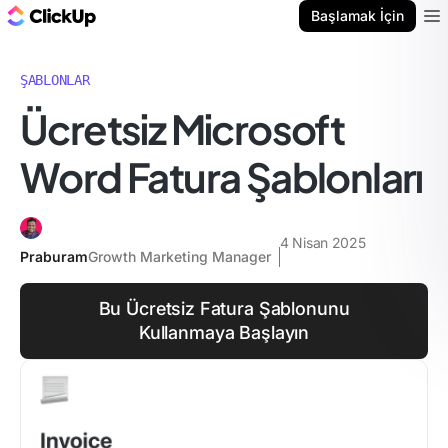
ClickUp Blog
Başlamak İçin
Ope
ŞABLONLAR
Ücretsiz Microsoft
Word Fatura Şablonları
4 Nisan 2025
Praburam
Growth Marketing Manager
Bu Ücretsiz Fatura Şablonunu
Kullanmaya Başlayın