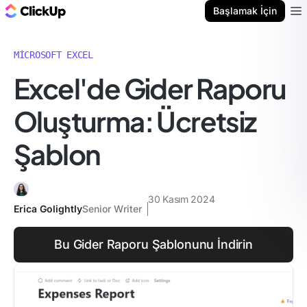
ClickUp Blog
Başlamak İçin
Ope
MICROSOFT EXCEL
Excel'de Gider Raporu
Oluşturma: Ücretsiz
Şablon
30 Kasım 2024
Erica Golightly
Senior Writer
Bu Gider Raporu Şablonunu İndirin