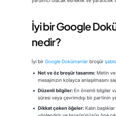
yardımcı olacak esneklik ve yaratıcılık 
İyi bir Google Do
nedir?
İyi bir
Google Dokümanlar
broşür
şabl
Net ve öz broşür tasarımı:
Metin ve 
mesajınızın kolayca anlaşılmasını sa
Düzenli bilgiler:
En önemli bilgiler v
süresi veya çevrimdışı bir partinin yer
Dikkat çeken öğeler:
Kalın başlıklar
yönlendirir ve broşürünüzün öne çık