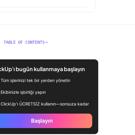
TABLE OF CONTENTS
ckUp'ı bugün kullanmaya başlayın
Tüm işlerinizi tek bir yerden yönetin
Ekibinizle işbirliği yapın
ClickUp'ı ÜCRETSİZ kullanın—sonsuza kadar
Başlayın