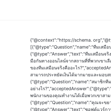
{"@context":"https://schema. org","@t
[{"@type":"Question","name":"ทีมเสมื
{"@type":"Answer","text":"ทีมเสมือนจริ
มือกันทางออนไลน์จากสถานที่ที่พวกเขาเล
ของทีมเสมือนจริงคืออะไร?","acceptedAn
สามารถประหยัดเงินได้มากมายและมอบสมดุล
{"@type":"Question","name":"สมาชิกทีม
อย่างไร?","acceptedAnswer":{"@type":
พนักงานของคุณทำงานได้เมื่อพวกเขาสามารถม
{"@type":"Question","name":"คุณจะขยา
{"@type":"Answer","text":"ซอฟต์แวร์ก