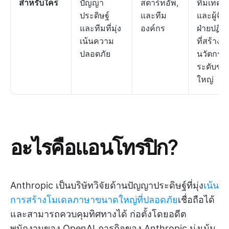
สำหรับใคร
ปัญญา
สตาร์ทอัพ,
ทีมเทคโ
ประดิษฐ์
และทีม
และผู้จั
และทีมที่มุ่ง
องค์กร
ฝ่ายปฏิบั
เน้นความ
ที่สร้าง
ปลอดภัย
นวัตกรร
ระดับขน
ใหญ่
อะไรคือแอนโทรปิก?
Anthropic เป็นบริษัทวิจัยด้านปัญญาประดิษฐ์ที่มุ่ง
เน้น
การสร้างโมเดลภาษาขนาดใหญ่ที่ปลอดภัย
เชื่อถือได้
และสามารถควบคุมทิศทางได้ ก่อตั้งโดยอดีต
พนักงานของ OpenAI ภารกิจของ Anthropic มุ่งเน้น