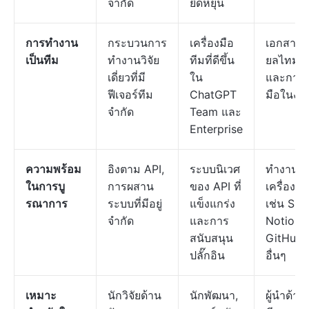
จำกัด
ยืดหยุ่น
การทำงาน
กระบวนการ
เครื่องมือ
เอกสารแ
เป็นทีม
ทำงานวิจัย
ทีมที่ดีขึ้น
ยลไทม์, 
เดี่ยวที่มี
ใน
และการร
ฟีเจอร์ทีม
ChatGPT
มือในงา
จำกัด
Team และ
Enterprise
ความพร้อม
อิงตาม API,
ระบบนิเวศ
ทำงานร่
ในการบู
การผสาน
ของ API ที่
เครื่องมื
รณาการ
ระบบที่มีอยู่
แข็งแกร่ง
เช่น Slac
จำกัด
และการ
Notion,
สนับสนุน
GitHub 
ปลั๊กอิน
อื่นๆ
เหมาะ
นักวิจัยด้าน
นักพัฒนา,
ผู้นำด้าน