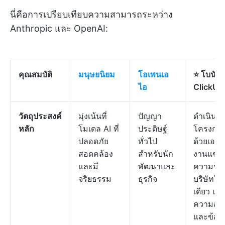
นี่คือการเปรียบเทียบความสามารถระหว่าง
Anthropic และ OpenAI:
คุณสมบัติ
มนุษยนิยม
โอเพนเอ
⭐️ โบนัส:
ไอ
ClickUp
วัตถุประสงค์
มุ่งเน้นที่
ปัญญา
ดำเนิน
หลัก
โมเดล AI ที่
ประดิษฐ์
โครงการ
ปลอดภัย
ทั่วไป
ด้วยเอก
สอดคล้อง
สำหรับนัก
งานแชท
และมี
พัฒนาและ
ความรู้ข
จริยธรรม
ธุรกิจ
บริษัทในท
เดียว เพื่
ความสับ
และข้อม