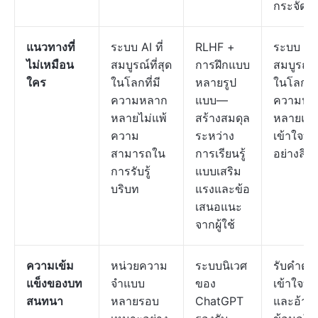
กระจัดก
แนวทางที่
ระบบ AI ที่
RLHF +
ระบบ AI ท
ไม่เหมือน
สมบูรณ์ที่สุด
การฝึกแบบ
สมบูรณ์ที
ใคร
ในโลกที่มี
หลายรูป
ในโลกที่ม
ความหลาก
แบบ—
ความหล
หลายไม่แพ้
สร้างสมดุล
หลายแล
ความ
ระหว่าง
เข้าใจบร
สามารถใน
การเรียนรู้
อย่างลึกซึ
การรับรู้
แบบเสริม
บริบท
แรงและข้อ
เสนอแนะ
จากผู้ใช้
ความเข้ม
หน่วยความ
ระบบนิเวศ
รับคำตอบ
แข็งของบท
จำแบบ
ของ
เข้าใจบร
สนทนา
หลายรอบ
ChatGPT
และอ้างอ