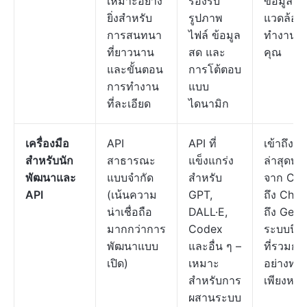
เหมาะอย่าง
รองรับ
ข้อมูลใ
ยิ่งสำหรับ
รูปภาพ
แวดล้อม
การสนทนา
ไฟล์ ข้อมูล
ทำงานข
ที่ยาวนาน
สด และ
คุณ
และขั้นตอน
การโต้ตอบ
การทำงาน
แบบ
ที่ละเอียด
ไดนามิก
เครื่องมือ
API
API ที่
เข้าถึง 
สำหรับนัก
สาธารณะ
แข็งแกร่ง
ล่าสุดทั้
พัฒนาและ
แบบจำกัด
สำหรับ
จาก Cla
API
(เน้นความ
GPT,
ถึง Cha
น่าเชื่อถือ
DALL·E,
ถึง Gemi
มากกว่าการ
Codex
ระบบนิเว
พัฒนาแบบ
และอื่น ๆ –
ที่รวมกัน
เปิด)
เหมาะ
อย่างทรง
สำหรับการ
เพียงหนึ่
ผสานระบบ