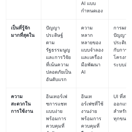
AI แบบ
กำหนดเอง
เป็นที่รู้จัก
ปัญญา
ความ
การผสา
มากที่สุดใน
ประดิษฐ์
หลาก
ปัญญา
ตาม
หลายของ
ประดิษฐ์เ
รัฐธรรมนูญ
แบบจำลอง
กับการจ
และการวิจัย
และเครื่อง
โครงกา
ที่เน้นความ
มือพัฒนา
ระบบอัตโ
ปลอดภัยเป็น
AI
อันดับแรก
ความ
อินเทอร์เฟ
อินเท
UI ที่สะ
สะดวกใน
ซการแชท
อร์เฟซที่ใช้
ออกแบบ
การใช้งาน
แบบง่าย
งานง่าย
สำหรับท
พร้อมการ
พร้อมการ
ทุกขนาด
ควบคุมที่
ควบคุมที่