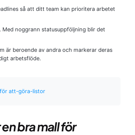
adlines så att ditt team kan prioritera arbetet
a. Med noggrann statusuppföljning blir det
om är beroende av andra och markerar deras
idigt arbetsflöde.
för att-göra-listor
n bra mall för