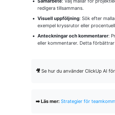
Samarbete
: Välj mallar för projekt
redigera tillsammans.
Visuell uppföljning
: Sök efter malla
exempel kryssrutor eller procentuell
Anteckningar och kommentarer
: P
eller kommentarer. Detta förbätt
🎥
Se hur du använder ClickUp AI för
➡️ Läs mer:
Strategier för teamkomm