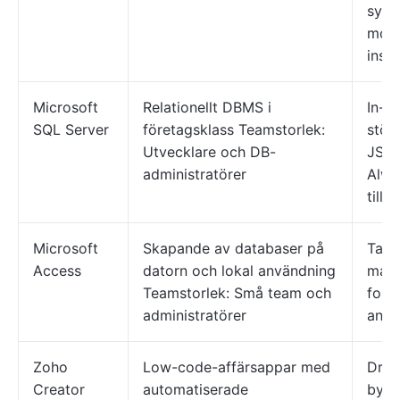
synk
mobi
inst
Microsoft
Relationellt DBMS i
In-m
SQL Server
företagsklass Teamstorlek:
stöd
Utvecklare och DB-
JSON
administratörer
Alwa
tillg
Microsoft
Skapande av databaser på
Tabe
Access
datorn och lokal användning
makr
Teamstorlek: Små team och
form
administratörer
anvä
Zoho
Low-code-affärsappar med
Dra-
Creator
automatiserade
bygg