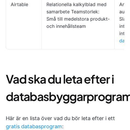
Airtable
Relationella kalkylblad med
Anpa
samarbete Teamstorlek:
auto
Små till medelstora produkt-
Slac
och innehållsteam
inte
inte
data
Vad ska du leta efter i
databasbyggarprogra
Här är en lista över vad du bör leta efter i ett
gratis databasprogram
: