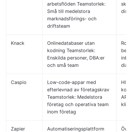
arbetsflöden Teamstorlek:
skrip
Små till medelstora
distr
marknadsförings- och
driftsteam
Knack
Onlinedatabaser utan
Roll
kodning Teamstorlek:
behö
Enskilda personer, DBA:er
inbä
och små team
diag
Caspio
Low-code-appar med
HIPA
efterlevnad av företagskrav
komp
Teamstorlek: Medelstora
API:
företag och operativa team
klic
inom företag
Zapier
Automatiseringsplattform
Över