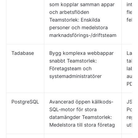
som kopplar samman appar
integ
och arbetsflöden
flert
Teamstorlek: Enskilda
felh
personer och medelstora
marknadsförings-/driftsteam
Tadabase
Bygg komplexa webbappar
Layo
snabbt Teamstorlek:
tabel
Företagsteam och
label
systemadministratörer
auto
PDF/
PostgreSQL
Avancerad öppen källkods-
JSON
SQL-motor för stora
Post
datamängder Teamstorlek:
repli
Medelstora till stora företag
utby