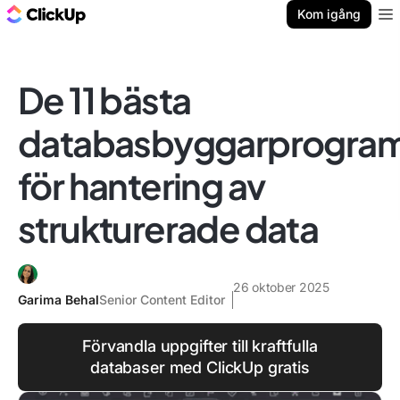
ClickUp-bloggen
Kom igång
Ope
De 11 bästa
databasbyggarprogr
för hantering av
strukturerade data
26 oktober 2025
Garima Behal
Senior Content Editor
Förvandla uppgifter till kraftfulla
databaser med ClickUp gratis