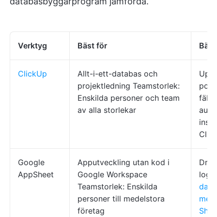
databasbyggarprogram jämförda.
Verktyg
Bäst för
Bäst
ClickUp
Allt-i-ett-databas och
Uppg
projektledning Teamstorlek:
post
Enskilda personer och team
fält,
av alla storlekar
auto
inst
Clic
Google
Apputveckling utan kod i
Dra-
AppSheet
Google Workspace
logik
Teamstorlek: Enskilda
data
personer till medelstora
med
företag
Shee