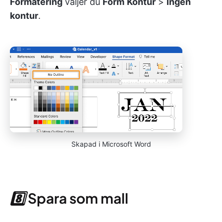
Formatering
väljer du
Form
Kontur
>
Ingen
kontur
.
Skapad i Microsoft Word
8️⃣
Spara som mall