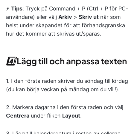
⚡️
Tips
: Tryck på Command + P (Ctrl + P för PC-
användare) eller välj
Arkiv
>
Skriv ut
när som
helst under skapandet för att förhandsgranska
hur det kommer att skrivas ut/sparas.
4️⃣
Lägg till och anpassa texten
1. I den första raden skriver du söndag till lördag
(du kan börja veckan på måndag om du vill!).
2. Markera dagarna i den första raden och välj
Centrera
under fliken
Layout
.
3. Lägg till kalenderdatum i resten av cellerna