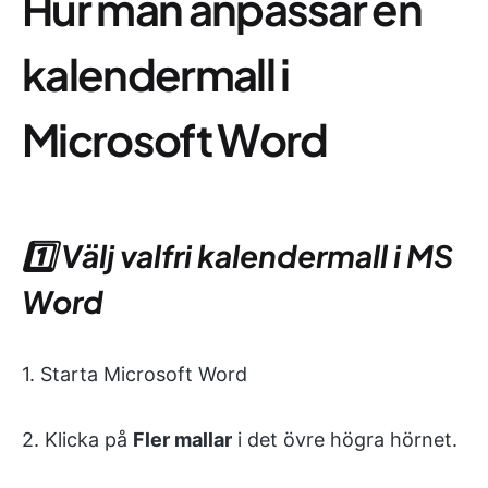
Hur man anpassar en
kalendermall i
Microsoft Word
1️⃣ Välj valfri kalendermall i MS
Word
1. Starta Microsoft Word
2. Klicka på
Fler mallar
i det övre högra hörnet.