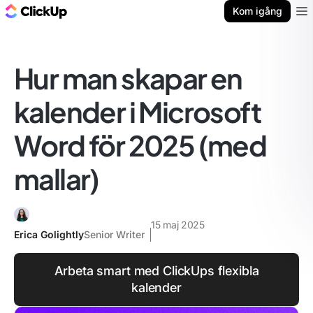
ClickUp-bloggen
Kom igång
Ope
Hur man skapar en
kalender i Microsoft
Word för 2025 (med
mallar)
15 maj 2025
Erica Golightly
Senior Writer
Arbeta smart med ClickUps flexibla
kalender