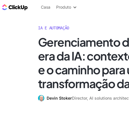
ClickUp Blogue
Casa
Produto
IA E AUTOMAÇÃO
Gerenciamento d
era da IA: contex
e o caminho para
transformação da
Devin Stoker
Director, AI solutions archit