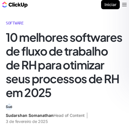
ClickUp Blogue
Iniciar
Ope
SOFTWARE
10 melhores softwares
de fluxo de trabalho
de RH para otimizar
seus processos de RH
em 2025
Sudarshan Somanathan
Head of Content
3 de fevereiro de 2025