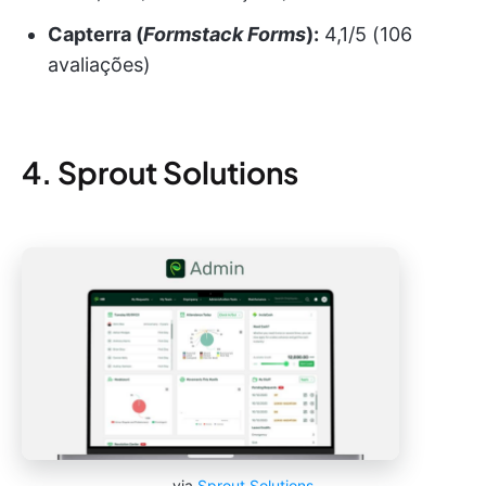
Capterra (
Formstack Forms
):
4,1/5 (106
avaliações)
4. Sprout Solutions
via
Sprout Solutions