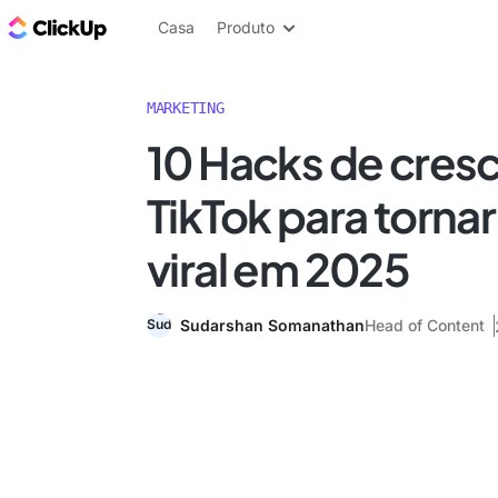
ClickUp Blogue
Casa
Produto
MARKETING
10 Hacks de cres
TikTok para torna
viral em 2025
Sudarshan Somanathan
Head of Content