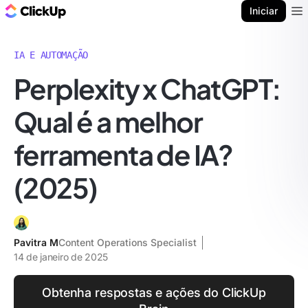
ClickUp Blogue
Iniciar
Ope
IA E AUTOMAÇÃO
Perplexity x ChatGPT:
Qual é a melhor
ferramenta de IA?
(2025)
Pavitra M
Content Operations Specialist
14 de janeiro de 2025
Obtenha respostas e ações do ClickUp