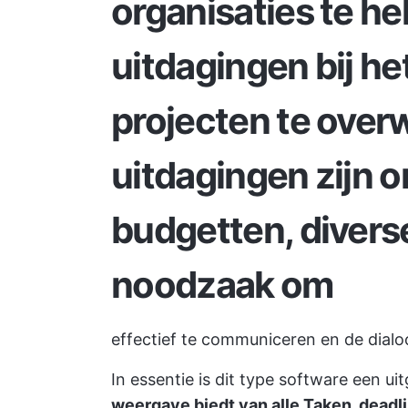
organisaties te h
uitdagingen bij he
projecten te over
uitdagingen zijn 
budgetten, divers
noodzaak om
effectief te communiceren
en de dial
In essentie is dit type software een u
weergave biedt van alle Taken, deadl