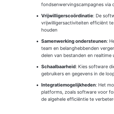
fondsenwervingscampagnes via 
Vrijwilligerscoördinatie
: De soft
vrijwilligersactiviteiten efficiënt
houden
Samenwerking ondersteunen
: H
team en belanghebbenden vergema
delen van bestanden en realtime
Schaalbaarheid
: Kies software d
gebruikers en gegevens in de loop
Integratiemogelijkheden
: Het mo
platforms, zoals software voor 
de algehele efficiëntie te verbete