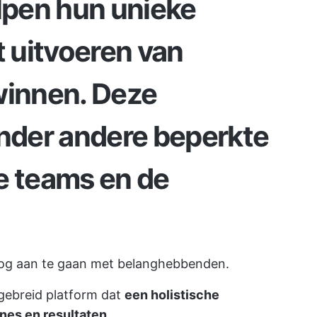
elpen hun unieke
t uitvoeren van
winnen. Deze
onder andere beperkte
e teams en de
oog aan te gaan met belanghebbenden.
itgebreid platform dat
een holistische
ines en resultaten
.