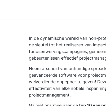
In de dynamische wereld van non-prof
de sleutel tot het realiseren van impac
fondsenwervingscampagnes, gemeensc
gebeurtenissen
effectief projectmanag
Neem afscheid van onhandige spread
geavanceerde software voor projectm
welverdiende oppepper te geven! Deze
effectiviteit van elke nobele inspanni
projectmanagement.
Ga met ons mee naar de
top 10 van p