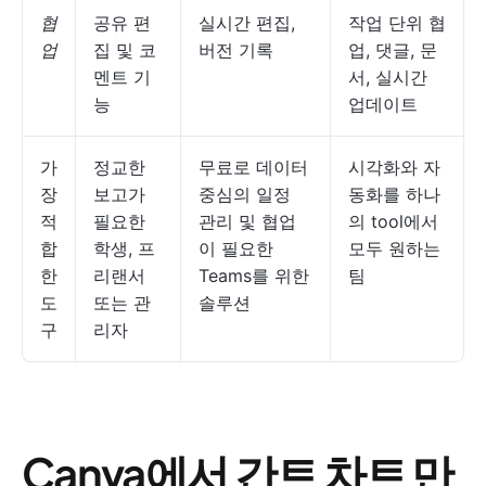
협
공유 편
실시간 편집,
작업 단위 협
업
집 및 코
버전 기록
업, 댓글, 문
멘트 기
서, 실시간
능
업데이트
가
정교한
무료로 데이터
시각화와 자
장
보고가
중심의 일정
동화를 하나
적
필요한
관리 및 협업
의 tool에서
합
학생, 프
이 필요한
모두 원하는
한
리랜서
Teams를 위한
팀
도
또는 관
솔루션
구
리자
Canva에서 간트 차트 만