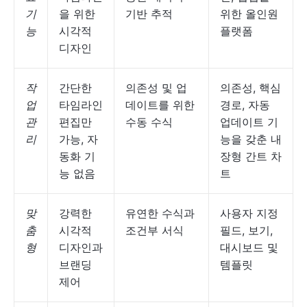
기
을 위한
기반 추적
위한 올인원
능
시각적
플랫폼
디자인
작
간단한
의존성 및 업
의존성, 핵심
업
타임라인
데이트를 위한
경로, 자동
관
편집만
수동 수식
업데이트 기
리
가능, 자
능을 갖춘 내
동화 기
장형 간트 차
능 없음
트
맞
강력한
유연한 수식과
사용자 지정
춤
시각적
조건부 서식
필드, 보기,
형
디자인과
대시보드 및
브랜딩
템플릿
제어