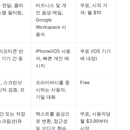
 전달, 클라
비즈니스 및 개
무료, 시작 가
스팸 필터링,
인 음성 메일,
격: 월 $10
Google
Workspace 사
용자
 이모티콘 반
iPhone/iOS 사용
무료 (iOS 기기
e 기기 간 동
자, 빠른 개인 메
에 내장)
시지
제, 스크린샷
프라이버시를 중
Free
신자 검증, 프
시하는 사용자,
기밀 대화
시간 또는 저장
텍스트를 음성으
무료, 사용자당
랜스크립션(유
로 변환, 접근성
월 $3.99부터
및 오디오 학습
시작