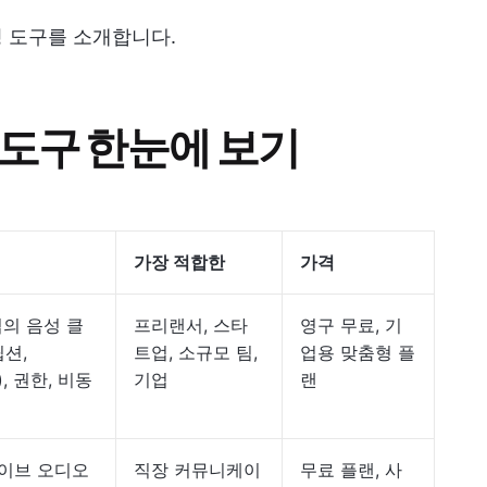
징 도구를 소개합니다.
 도구 한눈에 보기
가장 적합한
가격
업의 음성 클
프리랜서, 스타
영구 무료, 기
립션,
트업, 소규모 팀,
업용 맞춤형 플
), 권한, 비동
기업
랜
라이브 오디오
직장 커뮤니케이
무료 플랜, 사