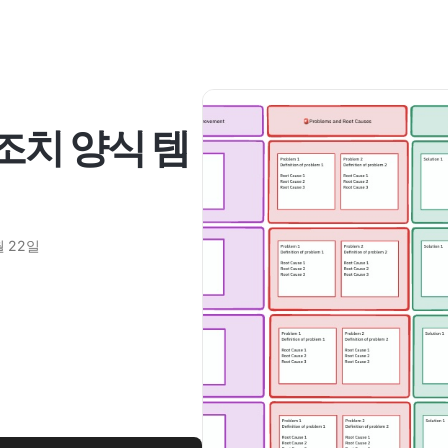
 조치 양식 템
월 22일