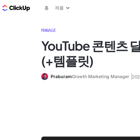
ClickUp 블로그
홈
제품
MANAGE
YouTube 콘텐츠
(+템플릿)
Praburam
Growth Marketing Manager
20