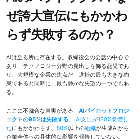
ぜ誇大宣伝にもかかわ
らず失敗するのか？
AIは至る所に存在する。取締役会の会話の中心で
あり、テクノロジー分野の見出しを飾る寵児であ
り、大規模な企業の焦点だ。進捗の最も大きな約
束であると同時に、最も静かな失望の一つでもあ
る。
ここに不都合な真実がある：
AIパイロットプロジ
ェクトの95%は失敗する
。
AI支出が130%急増し
た
にもかかわらず、
80%
以上の
組織
が生成AIから
企業全体への具体的な影響を報告していない。