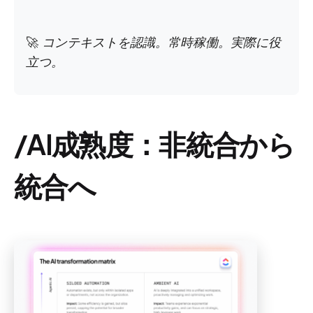
🚀
コンテキストを認識。常時稼働。実際に役
立つ。
/AI成熟度：非統合から
統合へ