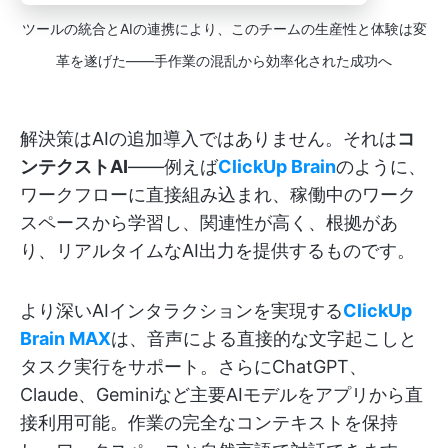
ツールの統合とAIの連携により、このチームの生産性と体験は変
革を遂げた——手作業の混乱から効率化された成功へ
解決策はAIの追加導入ではありません。それは
コ
ンテクストAI
——例えば
ClickUp Brain
のように、
ワークフローに直接組み込まれ、稼働中のワーク
スペースから学習し、関連性が高く、根拠があ
り、リアルタイムなAI出力を提供するものです。
より深いAIインタラクションを実現する
ClickUp
Brain MAX
は、音声による直接的な文字起こしと
タスク実行をサポート。さらにChatGPT、
Claude、Geminiなど主要AIモデルをアプリから直
接利用可能。作業の完全なコンテキストを保持