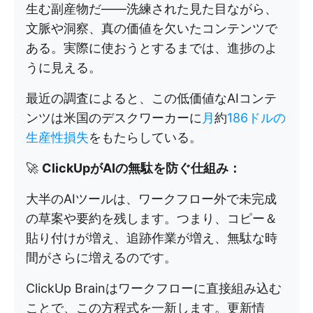
生む副産物だ——洗練された見た目ながら、
文脈や洞察、真の価値を欠いたコンテンツで
ある。実際に使おうとするまでは、進捗のよ
うに見える。
最近の調査によると、この低価値なAIコンテ
ンツは米国のデスクワーカーに
月
約
186ドルの
生産性損失
をもたらしている。
🚀
ClickUpがAIの無駄を防ぐ仕組み：
大半のAIツールは、ワークフロー外で未完成
の草案や要約を残します。つまり、コピー＆
貼り付けが増え、追跡作業が増え、無駄な時
間がさらに増えるのです。
ClickUp Brainはワークフローに直接組み込む
ことで、この方程式を一新します。更新情