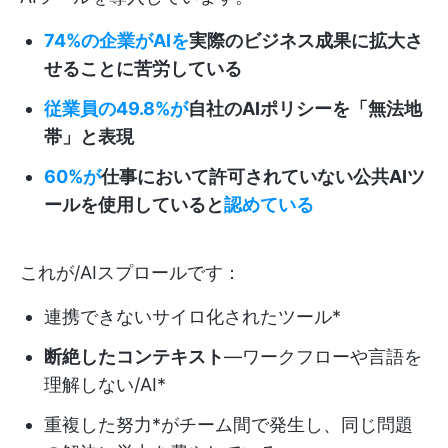
74%の企業がAIを
実際のビジネス成果に拡大さ
せることに苦労している
従業員の49.8%が
自社のAIポリシーを「無法地
帯」と表現
60%が
仕事において許可されていない公共AIツ
ールを使用していると
認めている
これが/AIスプロールです：
連携できないサイロ化されたツール*
断絶したコンテキスト
—ワークフローや言語を
理解しない/AI*
重複した努力*がチーム間で発生し、同じ問題