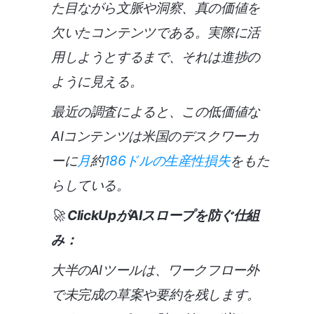
た目ながら文脈や洞察、真の価値を
欠いたコンテンツである。実際に活
用しようとするまで、それは進捗の
ように見える。
最近の調査によると、この低価値な
AIコンテンツは米国のデスクワーカ
ーに
月
約
186ドルの生産性損失
をもた
らしている。
🚀
ClickUpがAIスロープを防ぐ仕組
み：
大半のAIツールは、ワークフロー外
で未完成の草案や要約を残します。